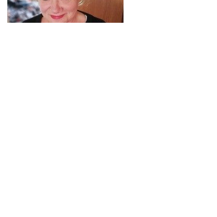
Ich habe letztes Jahr mit meiner Tochter bei
Gwendy eine Farbberatung gemacht. Gwendy
macht nicht irgendwas, sondern schaut
ganzheitlich und hat wirklich viel Erfahrung
und einen guten Blick. Sie hat mir Farben
empfohlen, die ich sonst NIE trage. Ich habe
einfach angefangen Anziehsachen zu färben
und neue Farben zu kaufen. Auf einmal haben
mir viele Menschen Komplimente gemacht.
Ohne das ich was gesagt habe oder gefragt
habe. Der Farbpass hilft mir zusätzlich jetzt