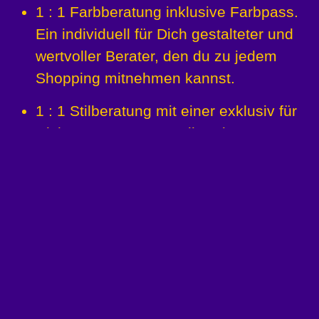
1 : 1 Farbberatung inklusive
Farbpass.
Ein individuell für Dich
gestalteter und
wertvoller
Berater, den du zu jedem
Shopping mitnehmen kannst.
1 : 1 Stilberatung mit einer
exklusiv für
Dich zusammen
gestellte Pinterest
Wand (die wie
ein Visionsboard sein
kann).
In
der anschließenden
Proportions-
und
Umsetzungsberatung
setzen
wir
Dich mit Deinen
Kleidungsstücken attraktiv in
Szene.
Wohin soll der Blick
gelenkt werden?
Wir schulen
Deinen Blick dafür, wie
bestimmte Kleidungsstücke
perfekt