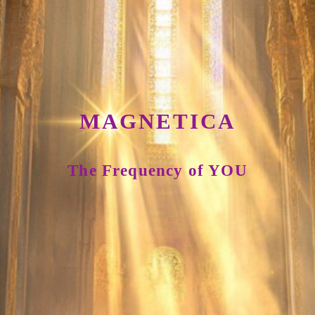
MAGNETICA
The Frequency of YOU